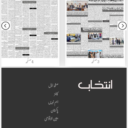
3صفحہ
4صفحہ
صفحہ اوّل
کالمز
اہم خبریں
پاکستان
ببین الاقوامی