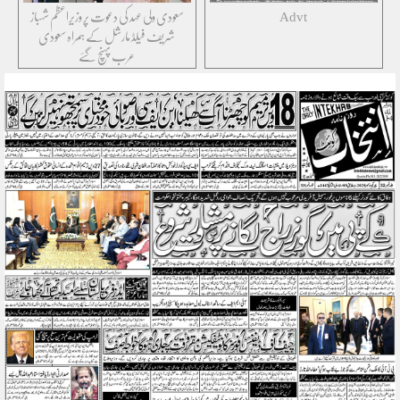
Advt
سعودی ولی عہد کی دعوت پر وزیراعظم شہباز
شریف فیلڈ مارشل کے ہمراہ سعودی
عرب پہنچ گئے