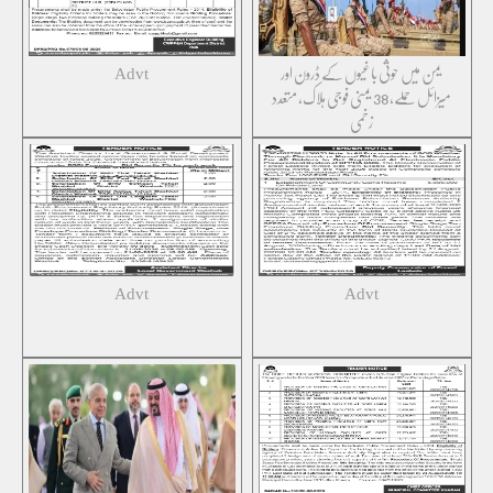
یمن میں حوثی باغیوں کے ڈرون اور
Advt
میزائل حملے، 38 یمنی فوجی ہلاک، متعدد
زخمی
Advt
Advt