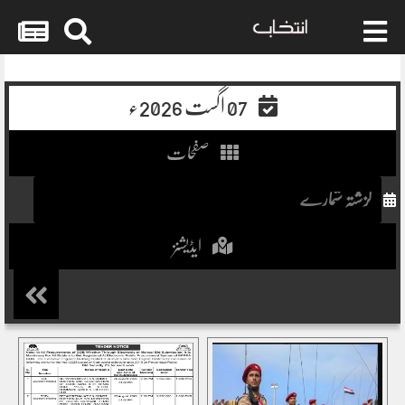
Skip
to
07 اگست 2026ء
content
صفحات
ایڈیشنز